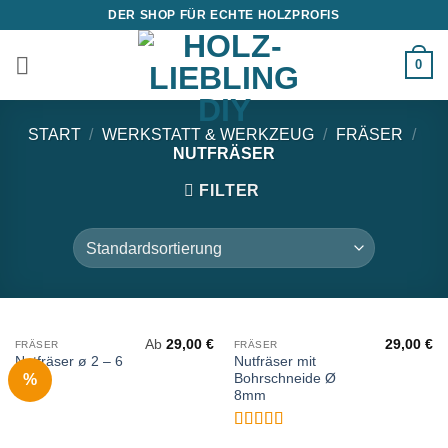
Zum
DER SHOP FÜR ECHTE HOLZPROFIS
Inhalt
springen
0
START
/
WERKSTATT & WERKZEUG
/
FRÄSER
/
NUTFRÄSER
FILTER
Ab
29,00
€
29,00
€
FRÄSER
FRÄSER
Nutfräser ø 2 – 6
Nutfräser mit
%
mm
Bohrschneide Ø
8mm
Bewertet