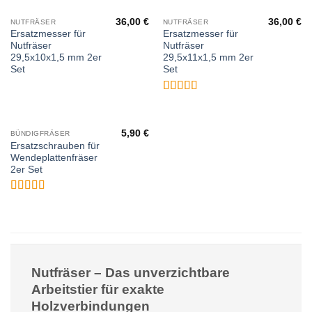
von 5
mit
5
von 5
36,00
€
36,00
€
NUTFRÄSER
NUTFRÄSER
Ersatzmesser für
Ersatzmesser für
Nutfräser
Nutfräser
29,5x10x1,5 mm 2er
29,5x11x1,5 mm 2er
Set
Set
Bewertet
mit
5
von 5
5,90
€
BÜNDIGFRÄSER
Ersatzschrauben für
Wendeplattenfräser
2er Set
Bewertet
mit
5
von 5
Nutfräser – Das unverzichtbare
Arbeitstier für exakte
Holzverbindungen