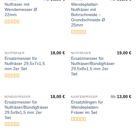
Nutfräser mit
Wendeplatten
Wendemesser Ø
Nutfräser mit
22mm
Bohrschneide –
Grundschneide Ø
25mm
Bewertet
mit
5
von 5
Bewertet
mit
4.93
von 5
18,00
€
19,00
€
NUTFRÄSER
NUTFRÄSER
Ersatzmesser für
Ersatzmesser für
Nutfräser 29,5x7x1,5
Nutfräser/Bündigfräser
mm 2er Set
29,5x8x1,5 mm 2er
Set
Bewertet
mit
5
von 5
18,00
€
Ab
13,00
€
BÜNDIGFRÄSER
KANTENFRÄSER
Ersatzmesser für
Ersatzklingen für
Nutfräser/Bündigfräser
Wendeplatten-
29,5x9x1,5 mm 2er
Fräser im Set
Set
Bewertet
mit
4.93
Bewertet