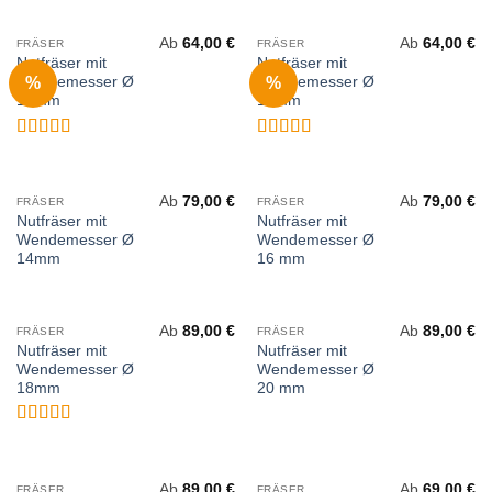
mit
5
von 5
Ab
64,00
€
Ab
64,00
€
FRÄSER
FRÄSER
Nutfräser mit
Nutfräser mit
%
%
Wendemesser Ø
Wendemesser Ø
10mm
12mm
Bewertet
Bewertet
mit
5
von 5
mit
5
von 5
Ab
79,00
€
Ab
79,00
€
FRÄSER
FRÄSER
Nutfräser mit
Nutfräser mit
Wendemesser Ø
Wendemesser Ø
14mm
16 mm
Ab
89,00
€
Ab
89,00
€
FRÄSER
FRÄSER
Nutfräser mit
Nutfräser mit
Wendemesser Ø
Wendemesser Ø
18mm
20 mm
Bewertet
mit
5
von 5
Ab
89,00
€
Ab
69,00
€
FRÄSER
FRÄSER