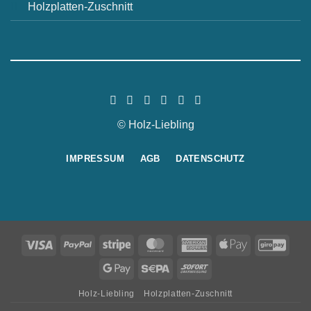
Holzplatten-Zuschnitt
© Holz-Liebling
IMPRESSUM
AGB
DATENSCHUTZ
Visa
PayPal
Stripe
MasterCard
American
Apple
GiroP
Express
Pay
Google
Sepa
Sofort
Pay
Holz-Liebling
Holzplatten-Zuschnitt