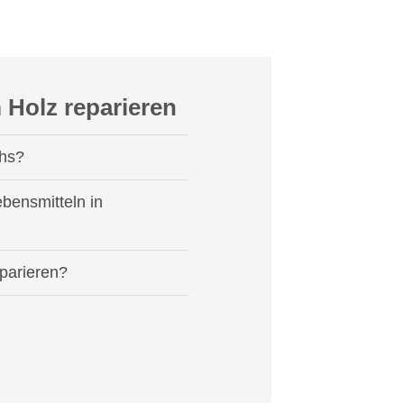
 Holz reparieren
chs?
ebensmitteln in
eparieren?