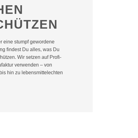
HEN
CHÜTZEN
der eine stumpf gewordene
ing findest Du alles, was Du
ützen. Wir setzen auf Profi-
nufaktur verwenden – von
bis hin zu lebensmittelechten