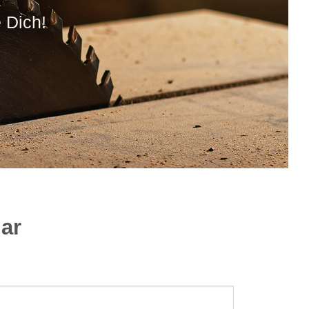
 Dich!
ar