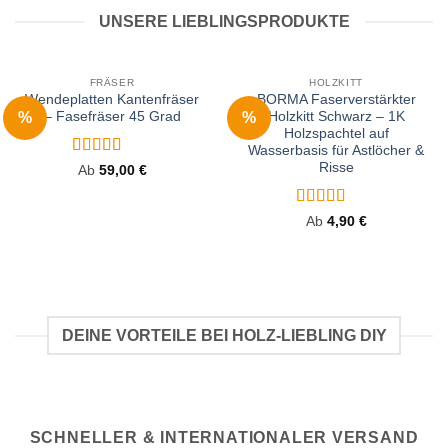
UNSERE LIEBLINGSPRODUKTE
FRÄSER
HOLZKITT
Wendeplatten Kantenfräser
BORMA Faserverstärkter
%
%
– Fasefräser 45 Grad
Holzkitt Schwarz – 1K
Holzspachtel auf
Wasserbasis für Astlöcher &
Bewertet
Risse
Ab
59,00
€
mit
4.96
von
5
Bewertet
Ab
4,90
€
mit
4.93
von 5
DEINE VORTEILE BEI HOLZ-LIEBLING DIY
SCHNELLER & INTERNATIONALER VERSAND