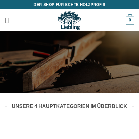
Zum
DER SHOP FÜR ECHTE HOLZPROFIS
Inhalt
springen
0
HOLZ IST UNSERE LEIDENSCHAFT
DER DIY SHOP
VON HOLZ-LIEBLING
UNSERE 4 HAUPTKATEGORIEN IM ÜBERBLICK