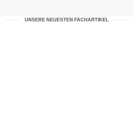
UNSERE NEUESTEN FACHARTIKEL
07
Mai
Kann Holzkitt im Aussenbereich verwendet werden?