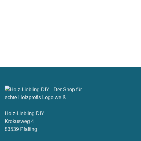
Holzkitt ist ein vielseitiges Material, das oft verwendet wird, um
Holzoberflächen zu reparieren und zu [...]
1 KOMMENTAR
Holz-Liebling DIY
Krokusweg 4
83539 Pfaffing