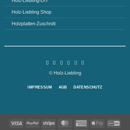
Holz-Liebling-DIY
Holz-Liebling Shop
Holzplatten-Zuschnitt
© Holz-Liebling
IMPRESSUM
AGB
DATENSCHUTZ
Visa
PayPal
Stripe
MasterCard
American
Apple
GiroP
Express
Pay