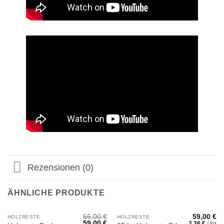
Rezensionen (0)
ÄHNLICHE PRODUKTE
66,00
€
59,00
€
HOLZRESTE
HOLZRESTE
Ursprünglicher
Aktueller
59,00
€
2,36
€
/
kg