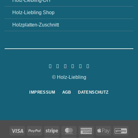
Holz-Liebling-DIY
Holz-Liebling Shop
Holzplatten-Zuschnitt
© Holz-Liebling
IMPRESSUM
AGB
DATENSCHUTZ
Visa
PayPal
Stripe
MasterCard
American
Apple
GiroP
Express
Pay