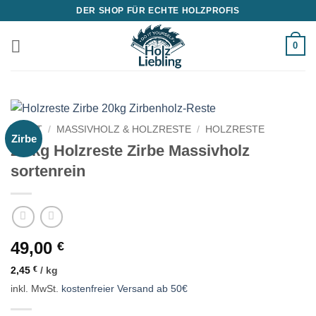
Zum
DER SHOP FÜR ECHTE HOLZPROFIS
Inhalt
springen
0
START
/
MASSIVHOLZ & HOLZRESTE
/
HOLZRESTE
Zirbe
20 kg Holzreste Zirbe Massivholz
sortenrein
49,00
€
2,45
€
/
kg
inkl. MwSt.
kostenfreier Versand ab 50€