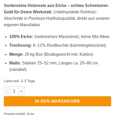
39,90 €
29,90 €.
Kundenbewertungen
Sortenreine Holzreste aus Eiche – echtes Schreinerei-
Gold für Deine Werkstatt.
Unbehandelte Rohholz-
Abschnitte in Premium-Hartholzqualität, direkt aus unserer
eigenen Manufaktur.
100% Eiche:
Sortenreines Massivholz, keine Mix-Ware.
Trocknung:
8–12% Restfeuchte (kammergetrocknet).
Menge:
20 kg Box (Bruttogewicht inkl. Karton).
Maße:
Stärken 25–52 mm, Längen ca. 20–60 cm
(variabel).
Lieferzeit:
2-3 Tage
Holzreste Eiche Massivholz 20 kg sortenrein Menge
IN DEN WARENKORB
Produkt enthält: 20
kg