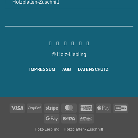
Holzplatten-Zuschnitt
© Holz-Liebling
IMPRESSUM
AGB
DATENSCHUTZ
Visa
PayPal
Stripe
MasterCard
American
Apple
GiroP
Express
Pay
Google
Sepa
Sofort
Pay
Holz-Liebling
Holzplatten-Zuschnitt