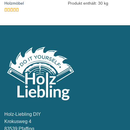
mit
4.87
Produkt enthält: 30
kg
Holzmöbel
von 5
Bewertet
mit
4.97
von
5
Holz-Liebling DIY
Krokusweg 4
83539 Pfaffing