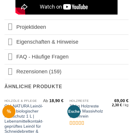
Projektideen
Eigenschaften & Hinweise
FAQ - Häufige Fragen
Rezensionen (159)
ÄHNLICHE PRODUKTE
Ab
18,90
€
69,00
€
HOLZÖLE & PFLEGE
HOLZRESTE
2,30
€
/
kg
OLI-NATURA Leinöl-
30 kg Holzreste
%
Firnis biologischer
Esche Massivholz
Esche
Holzschutz 1 L |
sortenrein
Lebensmittelkontakt-
geprüftes Leinöl für
Bewertet
Schneidebretter &