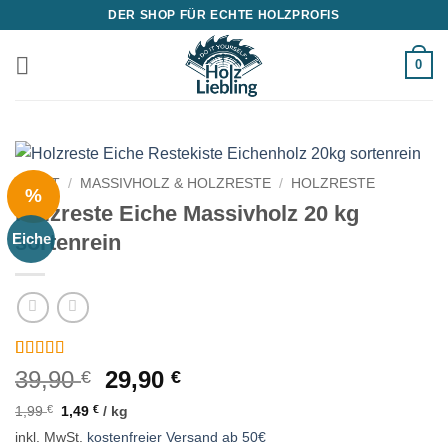
Zum
DER SHOP FÜR ECHTE HOLZPROFIS
Inhalt
springen
0
START
/
MASSIVHOLZ & HOLZRESTE
/
HOLZRESTE
%
Holzreste Eiche Massivholz 20 kg
sortenrein
Eiche
Bewertet
159
Ursprünglicher
Aktueller
39,90
29,90
€
€
mit
4.77
Preis
Preis
von 5,
1,99
€
1,49
€
/
kg
basierend
war:
ist:
auf
inkl. MwSt.
kostenfreier Versand ab 50€