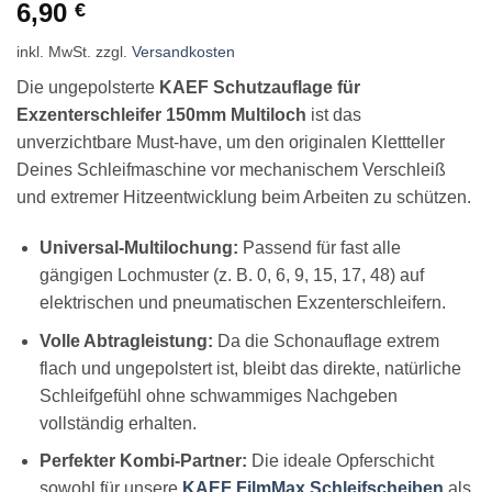
Bewertet
5
6,90
€
mit
4.8
von
5, basierend
inkl. MwSt.
zzgl.
Versandkosten
auf
Kundenbewertungen
Die ungepolsterte
KAEF Schutzauflage für
Exzenterschleifer 150mm Multiloch
ist das
unverzichtbare Must-have, um den originalen Klettteller
Deines Schleifmaschine vor mechanischem Verschleiß
und extremer Hitzeentwicklung beim Arbeiten zu schützen.
Universal-Multilochung:
Passend für fast alle
gängigen Lochmuster (z. B. 0, 6, 9, 15, 17, 48) auf
elektrischen und pneumatischen Exzenterschleifern.
Volle Abtragleistung:
Da die Schonauflage extrem
flach und ungepolstert ist, bleibt das direkte, natürliche
Schleifgefühl ohne schwammiges Nachgeben
vollständig erhalten.
Perfekter Kombi-Partner:
Die ideale Opferschicht
sowohl für unsere
KAEF FilmMax Schleifscheiben
als