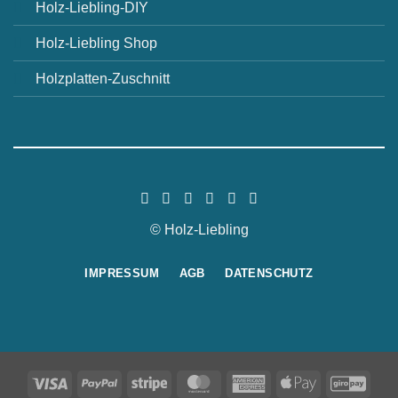
Holz-Liebling-DIY
Holz-Liebling Shop
Holzplatten-Zuschnitt
© Holz-Liebling
IMPRESSUM
AGB
DATENSCHUTZ
Visa
PayPal
Stripe
MasterCard
American
Apple
GiroP