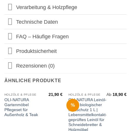
Verarbeitung & Holzpflege
Technische Daten
FAQ – Häufige Fragen
Produktsicherheit
Rezensionen (0)
ÄHNLICHE PRODUKTE
21,90
€
Ab
18,90
€
HOLZÖLE & PFLEGE
HOLZÖLE & PFLEGE
OLI-NATURA
OLI-NATURA Leinöl-
%
Gartenmöbel
Firnis biologischer
Pflegeset für
Holzschutz 1 L |
Außenholz & Teak
Lebensmittelkontakt-
geprüftes Leinöl für
Schneidebretter &
Holzmöbel