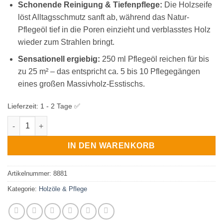
Schonende Reinigung & Tiefenpflege:
Die Holzseife
löst Alltagsschmutz sanft ab, während das Natur-
Pflegeöl tief in die Poren einzieht und verblasstes Holz
wieder zum Strahlen bringt.
Sensationell ergiebig:
250 ml Pflegeöl reichen für bis
zu 25 m² – das entspricht ca. 5 bis 10 Pflegegängen
eines großen Massivholz-Esstischs.
Lieferzeit:
1 - 2 Tage ✅
OLI-NATURA Möbel Pflegeset No. 1 für geölte Holzmöbel & Ess
IN DEN WARENKORB
Artikelnummer:
8881
Kategorie:
Holzöle & Pflege