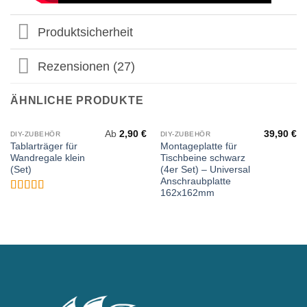
Produktsicherheit
Rezensionen (27)
ÄHNLICHE PRODUKTE
Ab
2,90
€
39,90
€
DIY-ZUBEHÖR
DIY-ZUBEHÖR
Tablarträger für
Montageplatte für
Wandregale klein
Tischbeine schwarz
(Set)
(4er Set) – Universal
Anschraubplatte
162x162mm
Bewertet
mit
5
von 5