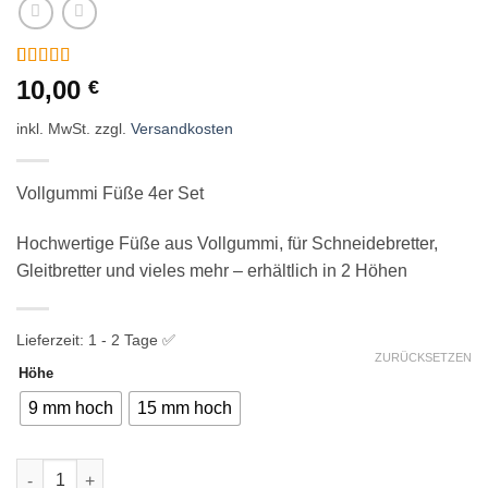
Bewertet
27
10,00
€
mit
4.93
von 5,
inkl. MwSt.
zzgl.
Versandkosten
basierend
auf
Kundenbewertungen
Vollgummi Füße 4er Set
Hochwertige Füße aus Vollgummi, für Schneidebretter,
Gleitbretter und vieles mehr – erhältlich in 2 Höhen
Lieferzeit:
1 - 2 Tage ✅
ZURÜCKSETZEN
Höhe
9 mm hoch
15 mm hoch
Vollgummi Füße 4er Set Menge