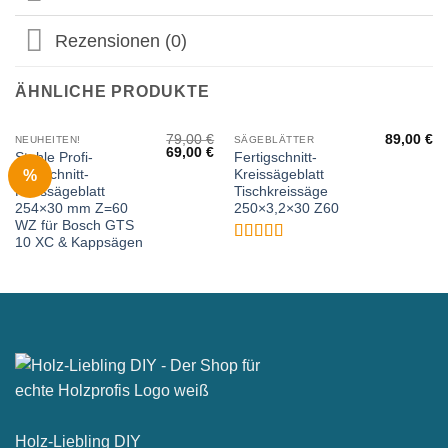
Rezensionen (0)
ÄHNLICHE PRODUKTE
79,00
€
89,00
€
NEUHEITEN!
SÄGEBLÄTTER
Ursprünglicher
Aktueller
69,00
€
Stehle Profi-
Fertigschnitt-
Preis
Preis
%
Feinschnitt-
Kreissägeblatt
war:
ist:
79,00 €
69,00 €.
Kreissägeblatt
Tischkreissäge
254×30 mm Z=60
250×3,2×30 Z60
WZ für Bosch GTS
10 XC & Kappsägen
Bewertet
mit
5
von 5
Holz-Liebling DIY