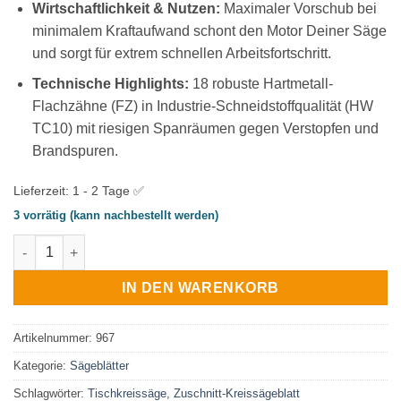
Wirtschaftlichkeit & Nutzen:
Maximaler Vorschub bei
minimalem Kraftaufwand schont den Motor Deiner Säge
und sorgt für extrem schnellen Arbeitsfortschritt.
Technische Highlights:
18 robuste Hartmetall-
Flachzähne (FZ) in Industrie-Schneidstoffqualität (HW
TC10) mit riesigen Spanräumen gegen Verstopfen und
Brandspuren.
Lieferzeit:
1 - 2 Tage ✅
3 vorrätig (kann nachbestellt werden)
Zuschnitt-Kreissägeblatt Tischkreissäge 250x3,2x30 Z18 Meng
IN DEN WARENKORB
Artikelnummer:
967
Kategorie:
Sägeblätter
Schlagwörter:
Tischkreissäge
,
Zuschnitt-Kreissägeblatt