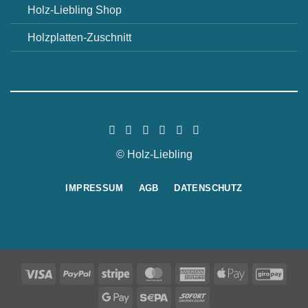
Holz-Liebling Shop
Holzplatten-Zuschnitt
© Holz-Liebling
IMPRESSUM
AGB
DATENSCHUTZ
Visa
PayPal
Stripe
MasterCard
American
Apple
GiroP
Express
Pay
Google
Sepa
Sofort