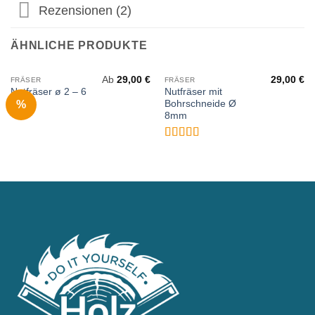
Rezensionen (2)
ÄHNLICHE PRODUKTE
Ab
29,00
€
29,00
€
FRÄSER
FRÄSER
Nutfräser ø 2 – 6
Nutfräser mit
%
mm
Bohrschneide Ø
8mm
Bewertet
mit
5
von 5