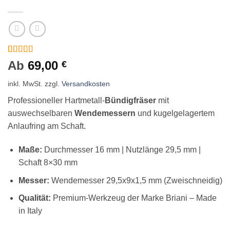
Bewertet
2
Ab
69,00
€
mit
5
von 5,
basierend
inkl. MwSt.
zzgl.
Versandkosten
auf
Kundenbewertungen
Professioneller Hartmetall-
Bündigfräser
mit
auswechselbaren
Wendemessern
und kugelgelagertem
Anlaufring am Schaft.
Maße:
Durchmesser 16 mm | Nutzlänge 29,5 mm |
Schaft 8×30 mm
Messer:
Wendemesser 29,5x9x1,5 mm (Zweischneidig)
Qualität:
Premium-Werkzeug der Marke Briani – Made
in Italy