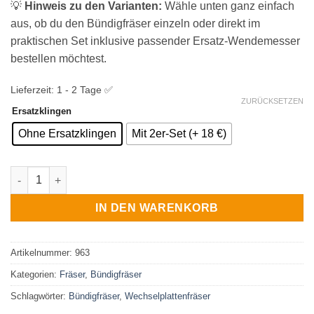
💡
Hinweis zu den Varianten:
Wähle unten ganz einfach
aus, ob du den Bündigfräser einzeln oder direkt im
praktischen Set inklusive passender Ersatz-Wendemesser
bestellen möchtest.
Lieferzeit:
1 - 2 Tage ✅
ZURÜCKSETZEN
Ersatzklingen
Ohne Ersatzklingen
Mit 2er-Set (+ 18 €)
Bündigfräser mit Kugellager am Schaft und Wendemesser ø 1
IN DEN WARENKORB
Artikelnummer:
963
Kategorien:
Fräser
,
Bündigfräser
Schlagwörter:
Bündigfräser
,
Wechselplattenfräser