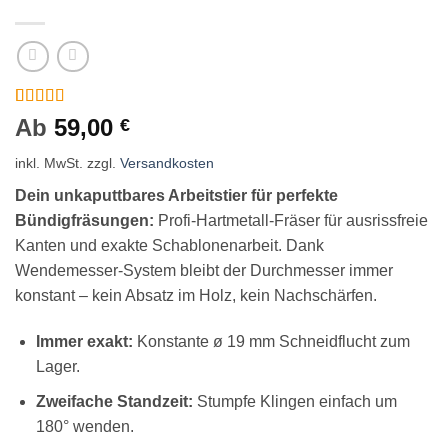
Bewertet
9
Ab
59,00
€
mit
5
von 5,
basierend
inkl. MwSt.
zzgl.
Versandkosten
auf
Kundenbewertungen
Dein unkaputtbares Arbeitstier für perfekte
Bündigfräsungen:
Profi-Hartmetall-Fräser für ausrissfreie
Kanten und exakte Schablonenarbeit. Dank
Wendemesser-System bleibt der Durchmesser immer
konstant – kein Absatz im Holz, kein Nachschärfen.
Immer exakt:
Konstante ø 19 mm Schneidflucht zum
Lager.
Zweifache Standzeit:
Stumpfe Klingen einfach um
180° wenden.