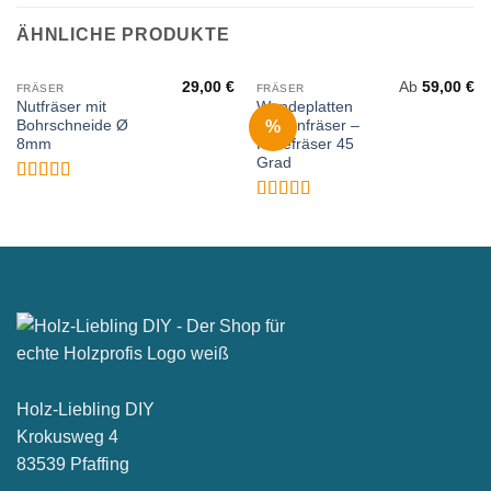
ÄHNLICHE PRODUKTE
29,00
€
Ab
59,00
€
FRÄSER
FRÄSER
Nutfräser mit
Wendeplatten
%
Bohrschneide Ø
Kantenfräser –
8mm
Fasefräser 45
Grad
Bewertet
mit
5
von 5
Bewertet
mit
4.96
von
5
Holz-Liebling DIY
Krokusweg 4
83539 Pfaffing