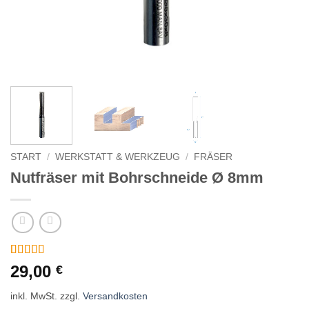
START
/
WERKSTATT & WERKZEUG
/
FRÄSER
Nutfräser mit Bohrschneide Ø 8mm
Bewertet
2
29,00
€
mit
5
von 5,
basierend
inkl. MwSt.
zzgl.
Versandkosten
auf