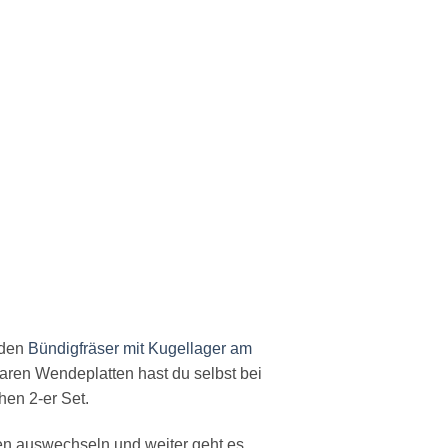
den
Bündigfräser mit Kugellager am
aren Wendeplatten hast du selbst bei
en 2-er Set.
gen auswechseln und weiter geht es.