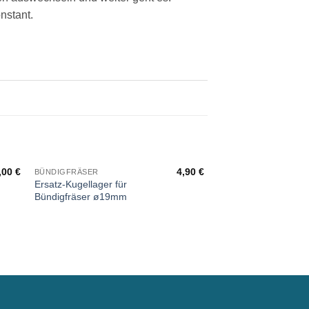
nstant.
,00
€
4,90
€
BÜNDIGFRÄSER
FRÄSER
Ersatz-Kugellager für
Bündigfräser mit
Bündigfräser ø19mm
Kugellager am Schaf
und Wendemesser ø
mm
Bewertet
mit
5
von
5