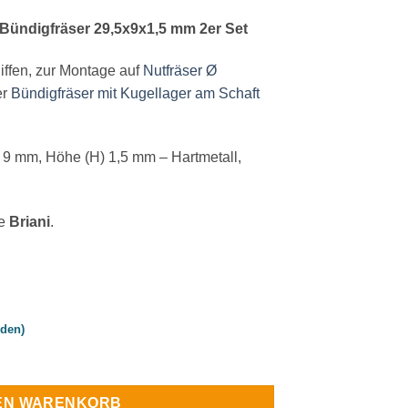
/Bündigfräser 29,5x9x1,5 mm 2er Set
iffen, zur Montage auf
Nutfräser Ø
er
Bündigfräser mit Kugellager am Schaft
) 9 mm, Höhe (H) 1,5 mm – Hartmetall,
ke
Briani
.
rden)
ndigfräser 29,5x9x1,5 mm 2er Set Menge
DEN WARENKORB