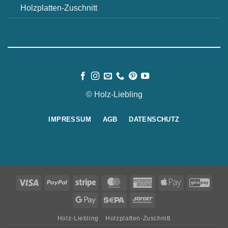
Holzplatten-Zuschnitt
© Holz-Liebling
IMPRESSUM
AGB
DATENSCHUTZ
Visa
PayPal
Stripe
MasterCard
American
Apple
GiroP
Express
Pay
Google
Sepa
Sofort
Pay
Holz-Liebling
Holzplatten-Zuschnitt