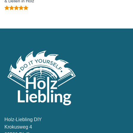
& Dellen in Holz
Bewertet
mit
5
von
5
Bewertet
mit
5
von
5
Holz-Liebling DIY
Krokusweg 4