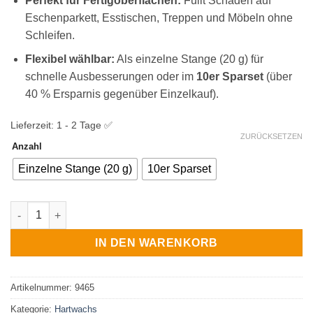
Perfekt für Fertigoberflächen:
Füllt Schäden auf
Eschenparkett, Esstischen, Treppen und Möbeln ohne
Schleifen.
Flexibel wählbar:
Als einzelne Stange (20 g) für
schnelle Ausbesserungen oder im
10er Sparset
(über
40 % Ersparnis gegenüber Einzelkauf).
Lieferzeit:
1 - 2 Tage ✅
ZURÜCKSETZEN
Anzahl
Einzelne Stange (20 g)
10er Sparset
BORMA Hartwachs Stangen Esche – Profi-Wachs für Kratzer & D
IN DEN WARENKORB
Artikelnummer:
9465
Kategorie:
Hartwachs