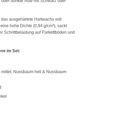
 oder dunkle Äste mit Schwarz oder
 das ausgehärtete Hartwachs voll
 eine hohe Dichte (0,94 g/cm³), sackt
her Schrittbelastung auf Parkettböden und
öne im Set:
mittel, Nussbaum hell & Nussbaum
3
nkel