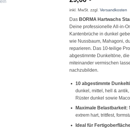
mit
5
von 5,
basierend
inkl. MwSt.
zzgl.
Versandkosten
auf
Kundenbewertung
Das
BORMA Hartwachs Stan
Deine professionelle All-in-
Kantenbrüche in dunkel gebe
wie Nussbaum, Mahagoni, dun
reparieren. Das 10-teilige Pro
abgestimmte Dunkeltöne, die
miteinander vermischen lass
nachzubilden.
10 abgestimmte Dunkelt
dunkel, mittel, hell & antik
Rüster dunkel sowie Maco
Maximale Belastbarkeit:
N
extrem hart, trittfest, forms
Ideal für Fertigoberfläch