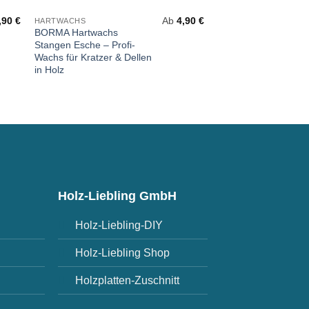
,90
€
Ab
4,90
€
HARTWACHS
HARTWACHS
BORMA Hartwachs
Gas-Nachfüllkartusch
Stangen Esche – Profi-
Gasschmelzer
Wachs für Kratzer & Dellen
in Holz
Holz-Liebling GmbH
Holz-Liebling-DIY
Holz-Liebling Shop
Holzplatten-Zuschnitt