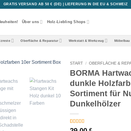
GRATIS VERSAND AB 50 € (DE) | LIEFERUNG IN DIE EU & SCHWEIZ
euheiten!
Über uns
Holz-Liebling Shops
lzreste
Oberfläche & Reparatur
Werkstatt & Werkzeug
Möbelbau 
START
/
OBERFLÄCHE & REP
BORMA Hartwac
dunkle Holzfarb
Sortiment für 
Dunkelhölzer
Bewertet
1
29,00
€