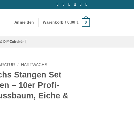
0
Anmelden
Warenkorb /
0,00
€
& DIY-Zubehör
ARATUR
/
HARTWACHS
hs Stangen Set
en – 10er Profi-
Nussbaum, Eiche &