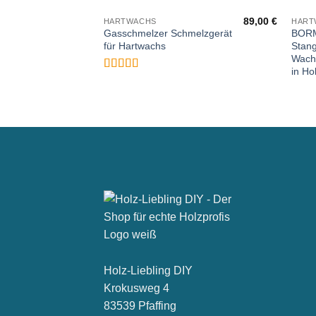
89,00
€
HARTWACHS
HART
Gasschmelzer Schmelzgerät
BORM
für Hartwachs
Stang
Wachs
in Ho
Bewertet
mit
5
von 5
Holz-Liebling DIY
Krokusweg 4
83539 Pfaffing