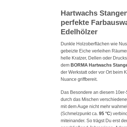
Hartwachs Stangen
perfekte Farbauswa
Edelhölzer
Dunkle Holzoberflächen wie Nus
gebeizte Eiche verleihen Räumen 
helle Kratzer, Dellen oder Drucks
dem
BORMA Hartwachs Stangen
der Werkstatt oder vor Ort beim
Nuance griffbereit.
Das Besondere an diesem 10er-Sor
durch das Mischen verschiedener
mit dem Auge nicht mehr wahrne
(Schmelzpunkt ca.
95 °C
) verbin
miteinander. So trägst Du erst de