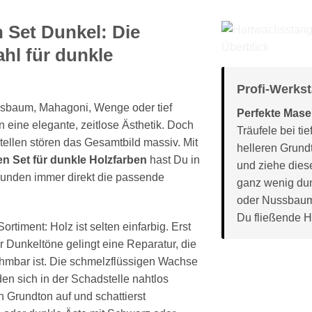
 Set Dunkel: Die
hl für dunkle
Profi-Werkst
sbaum, Mahagoni, Wenge oder tief
Perfekte Mase
eine elegante, zeitlose Ästhetik. Doch
Träufele bei ti
tellen stören das Gesamtbild massiv. Mit
helleren Grundt
 Set für dunkle Holzfarben
hast Du in
und ziehe dies
 Kunden immer direkt die passende
ganz wenig dun
oder Nussbaum 
Du fließende H
timent: Holz ist selten einfarbig. Erst
 Dunkeltöne gelingt eine Reparatur, die
hmbar ist. Die schmelzflüssigen Wachse
den sich in der Schadstelle nahtlos
n Grundton auf und schattierst