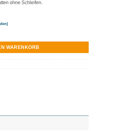
atten ohne Schleifen.
rden)
dunkle Holzfarben – 10er Profi-Sortiment für Nussbaum, Eiche 
DEN WARENKORB