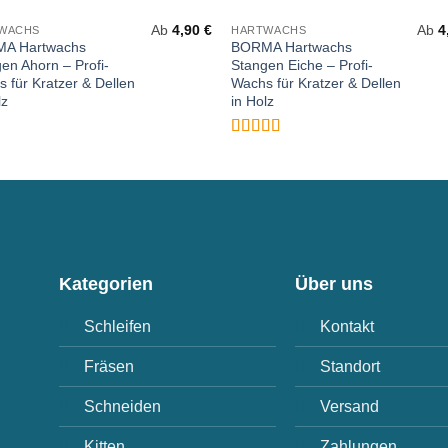
Ab
4,90
€
Ab
4
WACHS
HARTWACHS
A Hartwachs
BORMA Hartwachs
en Ahorn – Profi-
Stangen Eiche – Profi-
 für Kratzer & Dellen
Wachs für Kratzer & Dellen
lz
in Holz
Bewertet
mit
4.94
von 5
Kategorien
Über uns
Schleifen
Kontakt
Fräsen
Standort
Schneiden
Versand
Kitten
Zahlungen