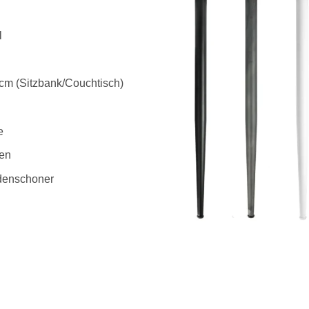
l
 cm (Sitzbank/Couchtisch)
e
ben
odenschoner