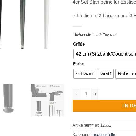
4er Set Stahlbeine für Essti
erhältlich in 2 Längen und 3 
Lieferzeit:
1 - 2 Tage ✅
Größe
42 cm (Sitzbank/Couchtisch
Farbe
schwarz
weiß
Rohstah
Tischbeine Conical Legs 4er 
IN 
Artikelnummer:
12662
Kategorie:
Tischgestelle