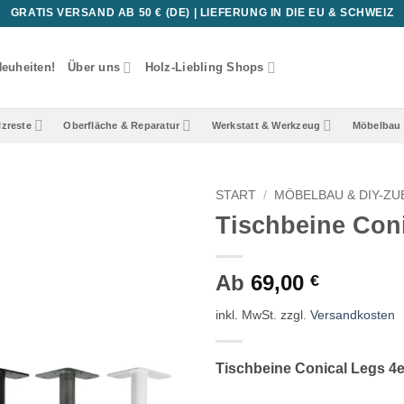
GRATIS VERSAND AB 50 € (DE) | LIEFERUNG IN DIE EU & SCHWEIZ
euheiten!
Über uns
Holz-Liebling Shops
lzreste
Oberfläche & Reparatur
Werkstatt & Werkzeug
Möbelbau 
START
/
MÖBELBAU & DIY-Z
Tischbeine Coni
Ab
69,00
€
inkl. MwSt.
zzgl.
Versandkosten
Tischbeine Conical Legs 4e