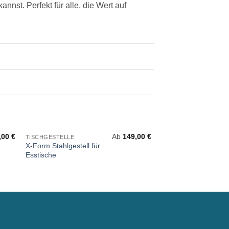
nst. Perfekt für alle, die Wert auf
,00
€
Ab
149,00
€
TISCHGESTELLE
TISCHGESTELLE
X-Form Stahlgestell für
Mini Spider Stahlgest
Esstische
für Couchtische