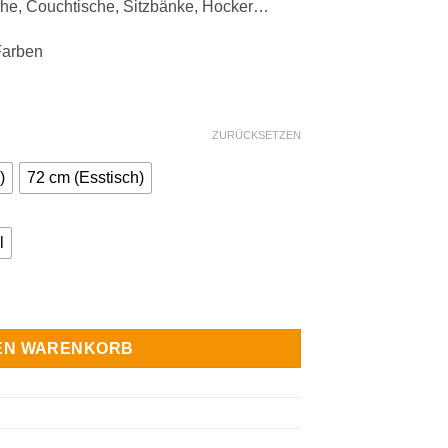
sche, Couchtische, Sitzbänke, Hocker…
Farben
ZURÜCKSETZEN
)
72 cm (Esstisch)
l
Set Menge
DEN WARENKORB