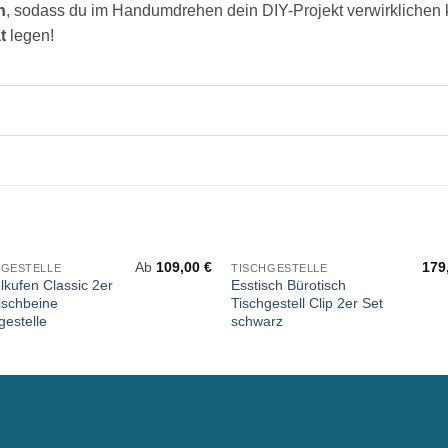
h
, sodass du im Handumdrehen dein DIY-Projekt verwirklichen kan
t
legen!
Ab
109,00
€
179
HGESTELLE
TISCHGESTELLE
kufen Classic 2er
Esstisch Bürotisch
ischbeine
Tischgestell Clip 2er Set
gestelle
schwarz