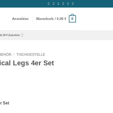
0
Anmelden
Warenkorb /
0,00
€
& DIY-Zubehör
UBEHÖR
/
TISCHGESTELLE
cal Legs 4er Set
r Set