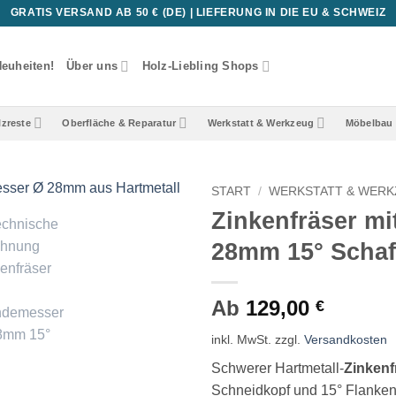
GRATIS VERSAND AB 50 € (DE) | LIEFERUNG IN DIE EU & SCHWEIZ
euheiten!
Über uns
Holz-Liebling Shops
lzreste
Oberfläche & Reparatur
Werkstatt & Werkzeug
Möbelbau 
START
/
WERKSTATT & WER
Zinkenfräser m
28mm 15° Schaf
Ab
129,00
€
inkl. MwSt.
zzgl.
Versandkosten
Schwerer Hartmetall-
Zinkenf
Schneidkopf und 15° Flanken