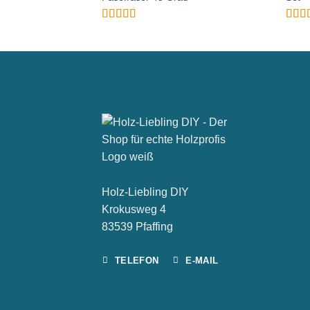
Bewertet
B
mit
4.96
von
mit
5
Holz-Liebling DIY
Krokusweg 4
83539 Pfaffing
TELEFON
E-MAIL