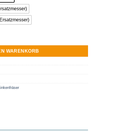
Ersatzmesser)
t Ersatzmesser)
r Ø 28mm 15° Schaft 12 mm Menge
DEN WARENKORB
inkenfräser