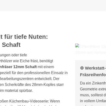
t für tiefe Nuten:
 Schaft
ungen oder tiefe
ölzer wie Eiche fräst, benötigt
nfräser 12mm Schaft
mit einem
⚙️ Werkstatt
iell für den professionellen Einsatz in
Fräsreihenfo
arbeitungszentren entwickelt. Der
Da ein Zinkenfr
men Scherkräfte des 28mm-Kopfes starr
Geometrie extr
m material spürbar.
muss, solltest 
in vollem Umfa
 großen Küchenbau-Videoserie: Wenn