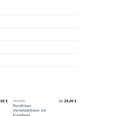
,00
€
Ab
29,00
€
FRÄSER
FRÄSER
Rundfräser
Nutfräser mit
%
Viertelstabfräser mit
Wendemesser Ø 1
Kugellager