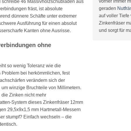
vorher immer m
d schreibe 46 Massivholzschubladen aus
geraden
Nutfrä
rbindungen fräst, ist absolute
auf voller Tief
rend dünnere Schäfte unter extremer
Zinkenfräser m
 schwere Ausführung für einen absolut
und sorgt für m
esserscharfe Kanten ohne Ausrisse.
verbindungen ohne
ht so wenig Toleranz wie die
Problem bei herkömmlichen, fest
achschärfen verändern sich der
um winzige Bruchteile von Millimetern.
l die Zinken nicht mehr
atten-System dieses Zinkenfräser 12mm
igen 29,5x9x1,5 mm Hartmetall-Messern
ser stumpf? Einfach wechseln – die
dentisch.