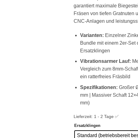
garantiert maximale Biegestei
Fräsen von tiefen Gratnute
CNC-Anlagen und leistungsst
Varianten:
Einzelner Zinke
Bundle mit einem 2er-Set 
Ersatzklingen
Vibrationsarmer Lauf:
Meh
Vergleich zum 8mm-Schaft
ein ratterfreies Fräsbild
Spezifikationen:
Großer Ø
mm | Massiver Schaft 12
mm)
Lieferzeit:
1 - 2 Tage ✅
Ersatzklingen
Standard (betriebsbereit bes