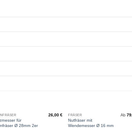
26,00
€
Ab
79
ENFRÄSER
FRÄSER
zmesser für
Nutfräser mit
enfräser Ø 28mm 2er
Wendemesser Ø 16 mm