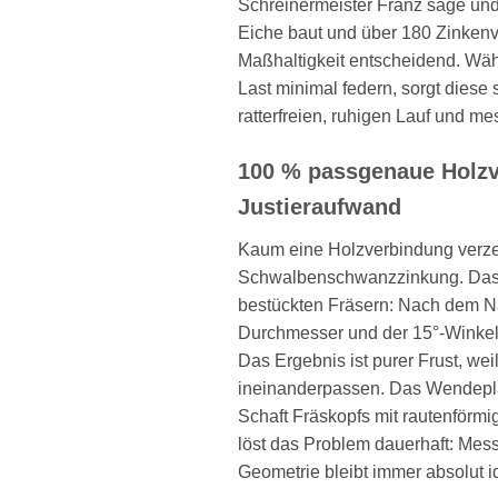
Schreinermeister Franz sage un
Eiche baut und über 180 Zinkenve
Maßhaltigkeit entscheidend. Wäh
Last minimal federn, sorgt diese
ratterfreien, ruhigen Lauf und m
100 % passgenaue Holz
Justieraufwand
Kaum eine Holzverbindung verzei
Schwalbenschwanzzinkung. Das 
bestückten Fräsern: Nach dem N
Durchmesser und der 15°-Winkel 
Das Ergebnis ist purer Frust, wei
ineinanderpassen. Das Wendepl
Schaft Fräskopfs mit rautenförm
löst das Problem dauerhaft: Mes
Geometrie bleibt immer absolut i