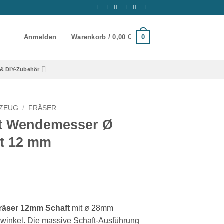
0
Anmelden
Warenkorb /
0,00
€
& DIY-Zubehör
KZEUG
/
FRÄSER
it Wendemesser Ø
t 12 mm
räser 12mm Schaft
mit ø 28mm
winkel. Die massive Schaft-Ausführung