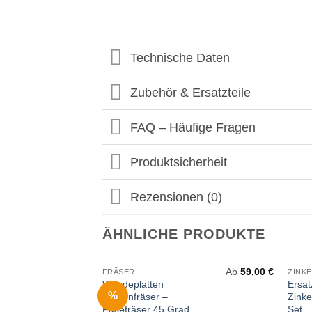
Technische Daten
Zubehör & Ersatzteile
FAQ – Häufige Fragen
Produktsicherheit
Rezensionen (0)
ÄHNLICHE PRODUKTE
Ab
59,00
€
FRÄSER
ZINK
Wendeplatten
Ersat
%
Kantenfräser –
Zink
Fasefräser 45 Grad
Set